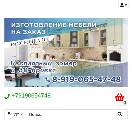
+79190654748
0
Везде