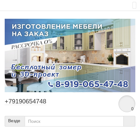
+79190654748
0
Везде