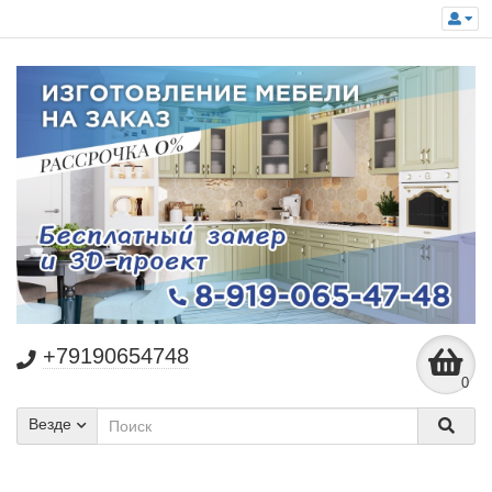
+79190654748
0
Везде