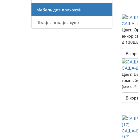
Мебель для прихожей
Шкафы, шкафы-купе
САША-1
Цвет: О
анкор с
2 130Ши
В кор
САША-2
Цвет: В
темный/
(мм): 2
В кор
САША-6
(17)