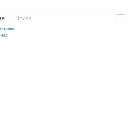
де
оставка
 нас