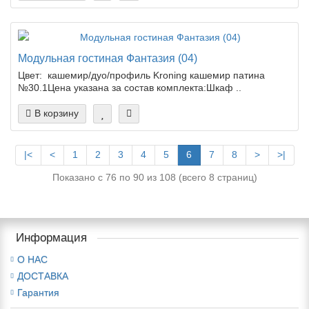
Модульная гостиная Фантазия (04)
Цвет: кашемир/дуо/профиль Kroning кашемир патина
№30.1Цена указана за состав комплекта:Шкаф ..
В корзину
|<
<
1
2
3
4
5
6
7
8
>
>|
Показано с 76 по 90 из 108 (всего 8 страниц)
Информация
О НАС
ДОСТАВКА
Гарантия