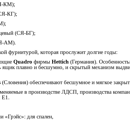
Я-КМ);
СЯ-КГ);
М);
цевый (СЯ-БГ);
Я-АМ).
кой фурнитурой, которая прослужит долгие годы:
яющие
Quadro
фирмы
Hettich
(Германия). Особенност
ть ящик плавно и бесшумно, и скрытый механизм выдви
s
(Словения) обеспечивают бесшумное и мягкое закры
именяемые в производстве ЛДСП, производства компа
 Е1.
 «Грэйс»: для спален,