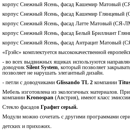
корпус Снежный Ясень, фасад Кашемир Матовый (С
корпус Снежный Ясень, фасад Кашемир Глянцевый (
корпус Снежный Ясень, фасад Латте Матовый (СЯ-Л
корпус Снежный Ясень, фасад Белый Бриллиант Глян
корпус Снежный Ясень, фасад Антрацит Матовый (С
«Грэйс» комплектуется высококачественной европейс
- во всех выдвижных ящиках используются направл
доводчик
Silent System
, который позволяет закрыва
позволяет не нарушать элегантный дизайн.
- петли с доводчиками
Glissando TL 2
компании
Titu
Мебель изготовлена из экологичных материалов. Пр
компании
Kronospan
(Австрия), имеют класс эмиссии
Стекло фасадов
Графит серый.
Модули можно сочетать с другими программами серии
детских и прихожих.