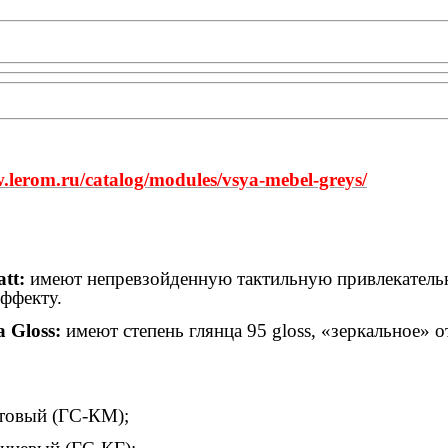
.lerom.ru/catalog/modules/vsya-mebel-greys/
tt:
имеют непревзойденную тактильную привлекатель
эффекту.
a Gloss:
имеют степень глянца 95 gloss, «зеркальное»
товый (ГС-КМ);