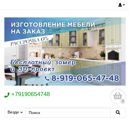
+79190654748
0
Везде