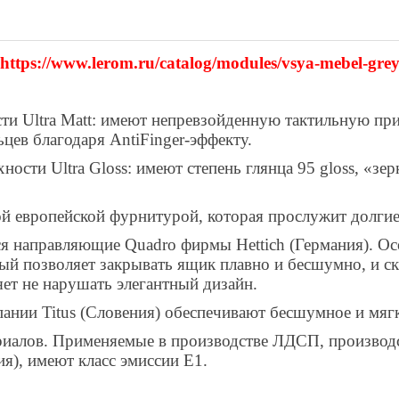
https://www.lerom.ru/catalog/modules/vsya-mebel-grey
сти
Ultra Matt:
имеют непревзойденную тактильную при
ьцев благодаря
AntiFinger
-эффекту.
рхности
Ultra Gloss:
имеют степень глянца 95 gloss, «зе
ой европейской фурнитурой, которая прослужит долги
ся направляющие
Quadro
фирмы
Hettich
(Германия). О
рый позволяет закрывать ящик плавно и бесшумно, и 
яет не нарушать элегантный дизайн.
пании
Titus
(Словения) обеспечивают бесшумное и мяг
ериалов. Применяемые в производстве ЛДСП, производ
я), имеют класс эмиссии Е1.