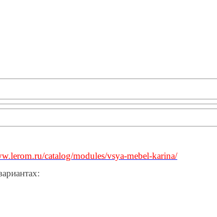
ww.lerom.ru/catalog/modules/vsya-mebel-karina/
вариантах: